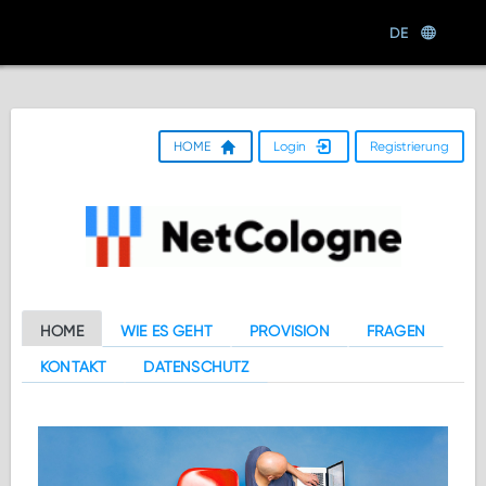
DE
HOME
Login
Registrierung
HOME
WIE ES GEHT
PROVISION
FRAGEN
KONTAKT
DATENSCHUTZ